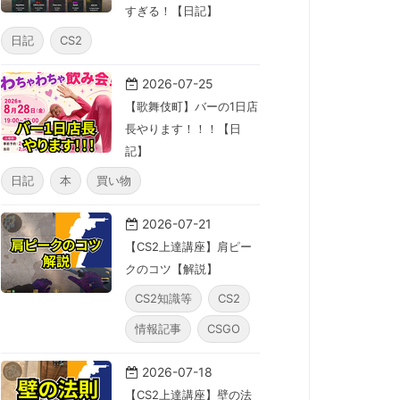
すぎる！【日記】
日記
CS2
2026-07-25
【歌舞伎町】バーの1日店
長やります！！！【日
記】
日記
本
買い物
2026-07-21
【CS2上達講座】肩ピー
クのコツ【解説】
CS2知識等
CS2
情報記事
CSGO
2026-07-18
【CS2上達講座】壁の法