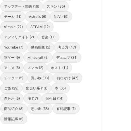
アップデート関係 (19)
スキン (35)
チーム (11)
Astralis (6)
NaVi (19)
s1mple (27)
STEAM (12)
アフィリエイト (2)
音楽 (17)
YouTube (7)
動画編集 (5)
考え方 (47)
別ゲー (9)
Minecraft (5)
デュエマ (31)
アニメ (5)
スマホ (2)
ホスト (11)
チーター (5)
買い物 (93)
お出かけ (47)
ご飯 (29)
出会い系 (13)
本 (65)
自分用 (5)
服 (17)
誕生日 (14)
商品紹介 (8)
思い出 (58)
有料記事 (7)
情報記事 (6)