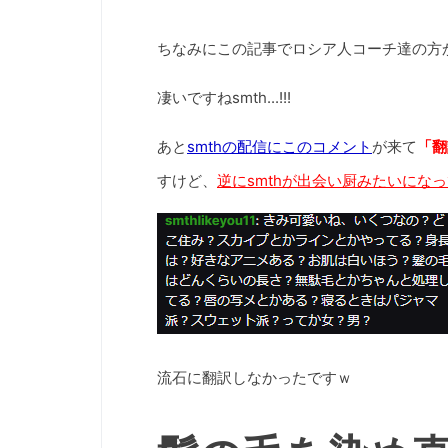
ちなみにこの記事でロシア人コーチ達の方か
凄いですねsmth...!!!
あと
smthの配信にこのコメント
が来て
「翻
すけど、
逆にsmthが出会い厨みたいになっ
流石に翻訳しなかったですｗ