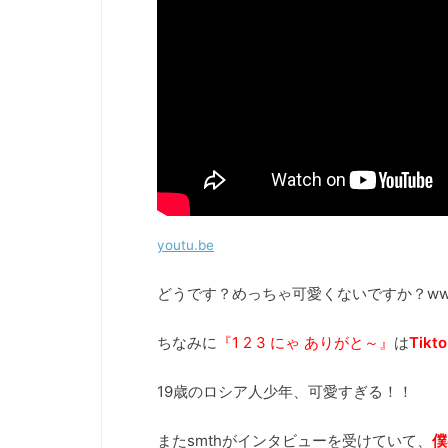
youtu.be
どうです？めっちゃ可愛くないですか？w
ちなみに
『1 2 3 にゃ ありがと～』
は
Tikt
19歳のロシア人少年、可愛すぎる！！
またsmthがインタビューを受けていて、
僕