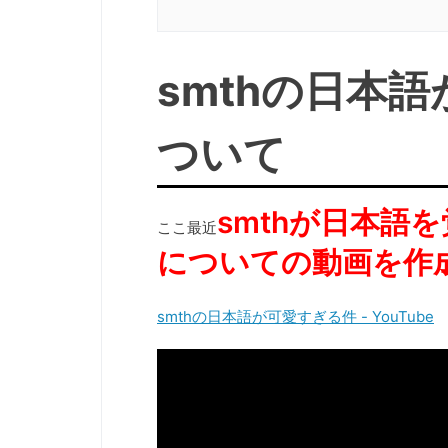
smt
hの日本語
ついて
smthが日本語
ここ最近
についての動画を作
smthの日本語が可愛すぎる件 - YouTube