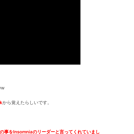
ww
ok
から覚えたらしいです。
の事をInsomniaのリーダーと言ってくれていまし