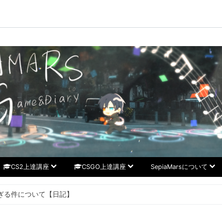
CS2上達講座
CSGO上達講座
SepiaMarsについて
すぎる件について【日記】